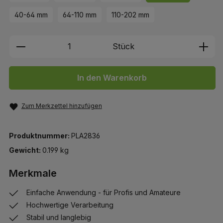
40-64 mm
64-110 mm
110-202 mm
Produkt Anzahl: Gib den gewünschten We
Stück
In den Warenkorb
Zum Merkzettel hinzufügen
Produktnummer:
PLA2836
Gewicht:
0.199 kg
Merkmale
Einfache Anwendung - für Profis und Amateure
Hochwertige Verarbeitung
Stabil und langlebig