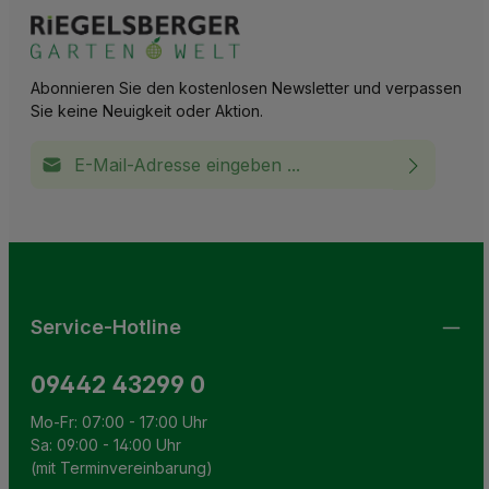
Abonnieren Sie den kostenlosen Newsletter und verpassen
Sie keine Neuigkeit oder Aktion.
E-Mail-Adresse*
Ich habe die
Datenschutzbestimmungen
zur Kenntnis
This site is protected by reCAPTCHA and the Google
Privacy Policy
and
Terms of Service
apply.
Die mit einem Stern (*) markierten Felder sind
genommen und die
AGB
gelesen und bin mit ihnen
Pflichtfelder.
einverstanden.
Service-Hotline
09442 43299 0
Mo-Fr: 07:00 - 17:00 Uhr
Sa: 09:00 - 14:00 Uhr
(mit Terminvereinbarung)