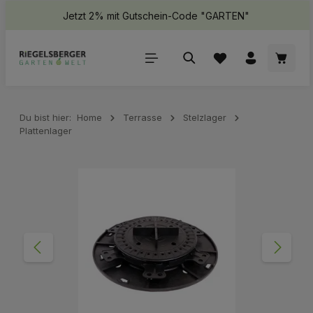
Jetzt 2% mit Gutschein-Code "GARTEN"
halt springen
Waren
Du bist hier:
Home
Terrasse
Stelzlager
Plattenlager
Bildergalerie überspringen