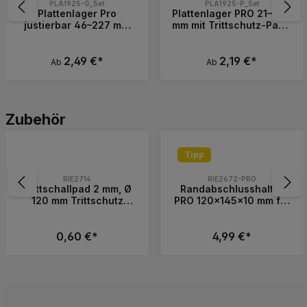
PLA1925-G_Set
PLA1925-P_Set
Plattenlager Pro
Plattenlager PRO 21–202
justierbar 46–227 mm
mm mit Trittschutz-Pad –
mit Gefälleausgleich bis
höhenverstellbares
7 %
Terrassenlager
2,49 €*
2,19 €*
Ab
Ab
Produktgalerie überspringen
Zubehör
Tipp
RIE2714
RIE2672-PRO
Trittschallpad 2 mm, Ø
Randabschlusshalter
120 mm Trittschutz
PRO 120x145x10 mm für
Auflage Pad für
Plattenlager BASIC &
Plattenlager Pro
PRO
0,60 €*
4,99 €*
Wert ein oder benutze die Schaltflächen, 
Gib den gewünschten Wert ein oder benutz
Produkt Anzahl: Gib den gewünschten 
Produkt Anzahl: 
Stück
Stück