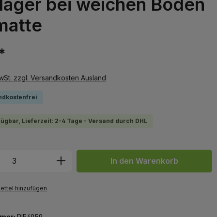
zlager bei weichen Böden
matte
*
MwSt. zzgl. Versandkosten Ausland
ndkostenfrei
fügbar, Lieferzeit: 2-4 Tage - Versand durch DHL
 Anzahl: Gib den gewünschten Wert ein 
In den Warenkorb
ttel hinzufügen
mer:
RIE4959