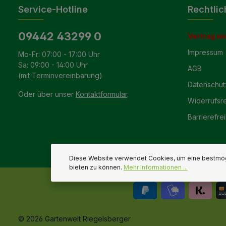
Service-Hotline
Rechtlic
09442 43299 0
Vertrag wi
Impressum
Mo-Fr: 07:00 - 17:00 Uhr
Sa: 09:00 - 14:00 Uhr
AGB
(mit Terminvereinbarung)
Datenschut
Oder über unser
Kontaktformular
.
Widerrufsr
Barrierefrei
Diese Website verwendet Cookies, um eine bestmög
bieten zu können.
Mehr Informationen ...
© 2026 Gartenwelt Riegelsberger