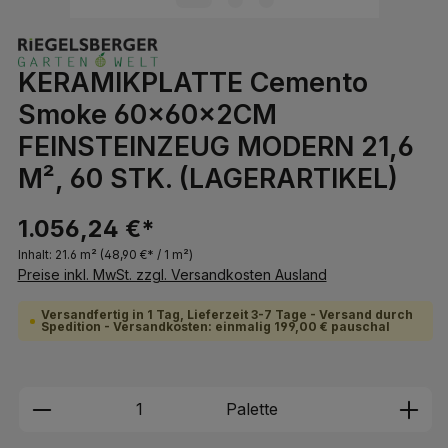
KERAMIKPLATTE Cemento
Smoke 60x60x2CM
FEINSTEINZEUG MODERN 21,6
M², 60 STK. (LAGERARTIKEL)
1.056,24 €*
Inhalt:
21.6 m²
(48,90 €* / 1 m²)
Preise inkl. MwSt. zzgl. Versandkosten Ausland
Versandfertig in 1 Tag, Lieferzeit 3-7 Tage - Versand durch
Spedition - Versandkosten: einmalig 199,00 € pauschal
Produkt Anzahl: Gib den gewünschten We
Palette