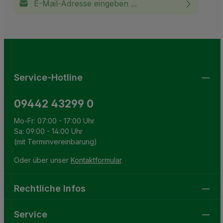
Ich habe die
Datenschutzbestimmungen
zur Kenntnis
This site is protected by reCAPTCHA and the Google
Privacy Policy
and
Terms of Service
apply.
Die mit einem Stern (*) markierten Felder sind
genommen und die
AGB
gelesen und bin mit ihnen
Pflichtfelder.
einverstanden.
Service-Hotline
09442 43299 0
Mo-Fr: 07:00 - 17:00 Uhr
Sa: 09:00 - 14:00 Uhr
(mit Terminvereinbarung)
Oder über unser
Kontaktformular
.
Rechtliche Infos
Service