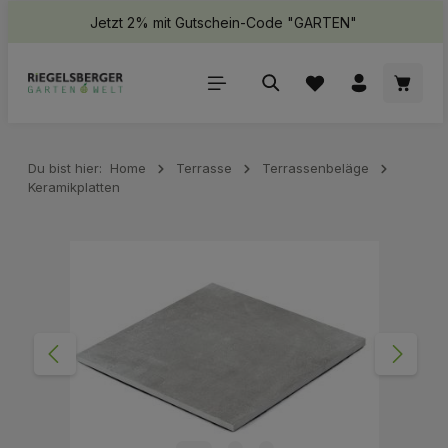
Jetzt 2% mit Gutschein-Code "GARTEN"
halt springen
Waren
Du bist hier:
Home
Terrasse
Terrassenbeläge
Keramikplatten
Bildergalerie überspringen