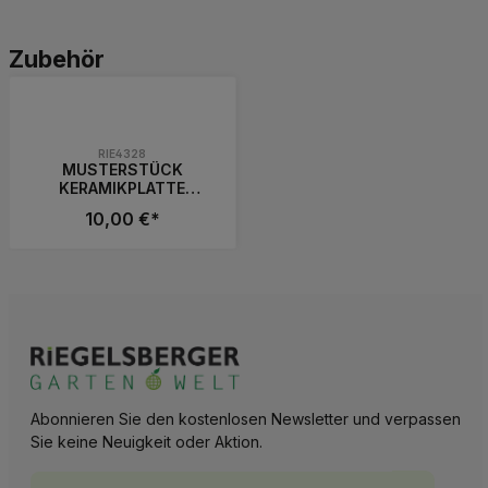
Produktgalerie überspringen
Zubehör
RIE4328
MUSTERSTÜCK
KERAMIKPLATTE
CEMENTO SMOKE
10,00 €*
20x20x2 cm
FEINSTEINZEUG
MODERN
Produkt Anzahl: Gib den gewünschten 
Abonnieren Sie den kostenlosen Newsletter und verpassen
Sie keine Neuigkeit oder Aktion.
E-Mail-Adresse*