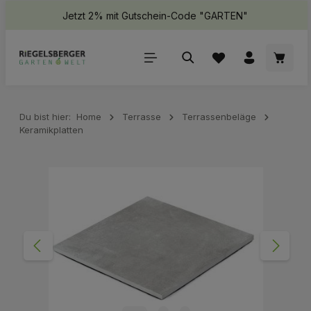
Jetzt 2% mit Gutschein-Code "GARTEN"
halt springen
Waren
Du bist hier:
Home
Terrasse
Terrassenbeläge
Keramikplatten
Bildergalerie überspringen