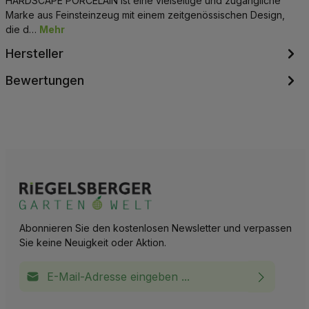
HARDSCAPE PORCELAIN ist eine vielseitige und zugängliche
Marke aus Feinsteinzeug mit einem zeitgenössischen Design,
die d…
Mehr
Hersteller
Bewertungen
Abonnieren Sie den kostenlosen Newsletter und verpassen
Sie keine Neuigkeit oder Aktion.
E-Mail-Adresse*
Ich habe die
Datenschutzbestimmungen
zur Kenntnis
This site is protected by reCAPTCHA and the Google
Privacy Policy
and