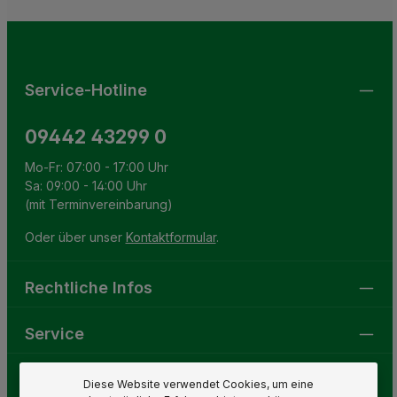
Terms of Service
apply.
Die mit einem Stern (*) markierten Felder sind
genommen und die
AGB
gelesen und bin mit ihnen
Pflichtfelder.
einverstanden.
Service-Hotline
09442 43299 0
Mo-Fr: 07:00 - 17:00 Uhr
Sa: 09:00 - 14:00 Uhr
(mit Terminvereinbarung)
Oder über unser
Kontaktformular
.
Rechtliche Infos
Service
Gartenwelt
Diese Website verwendet Cookies, um eine