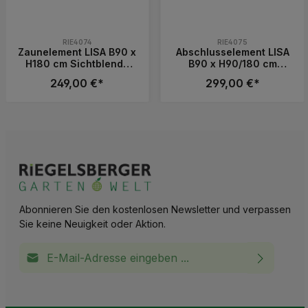
RIE4074
RIE4075
Zaunelement LISA B90 x
Abschlusselement LISA
H180 cm Sichtblende
B90 x H90/180 cm
Lärche fertig montiert
Sichtblende Lärche
249,00 €*
299,00 €*
Sichtschutz
fertig montiert
Sichtschutz
Produkt Anzahl: Gib den gewünschten 
Produkt Anzahl: 
Stück
Abonnieren Sie den kostenlosen Newsletter und verpassen
Sie keine Neuigkeit oder Aktion.
E-Mail-Adresse*
Ich habe die
Datenschutzbestimmungen
zur Kenntnis
This site is protected by reCAPTCHA and the Google
Privacy Policy
and
Terms of Service
apply.
Die mit einem Stern (*) markierten Felder sind
genommen und die
AGB
gelesen und bin mit ihnen