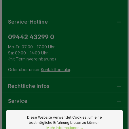
Pflichtfelder.
einverstanden.
Service-Hotline
09442 43299 0
Mo-Fr: 07:00 - 17:00 Uhr
Sa: 09:00 - 14:00 Uhr
(mit Terminvereinbarung)
Oder über unser
Kontaktformular
.
Rechtliche Infos
Service
Gartenwelt
Diese Website verwendet Cookies, um eine
bestmögliche Erfahrung bieten zu können.
Mehr Informationen ...