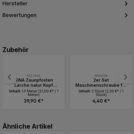
Hersteller
Bewertungen
Produktgalerie überspringen
Zubehör
DEL1346
RIE1658
SINA Zaunpfosten
2er Set
Lärche natur Kopf
Maschinenschraube für
gerundet 9x9x190 cm
91 mm H-Pfostenträger
Inhalt:
1.9 Meter
(21,00 €* / 1
Inhalt:
2 Stück
(2,20 €* / 1
Meter)
Stück)
Kantholz Pfosten Typ A
(M10x110 mm) + Mutter
39,90 €*
4,40 €*
 die Schaltflächen, um die Anzahl zu erh
Wert ein oder benutze die Schaltflächen, 
Produkt Anzahl: Gib den gewünschten 
Produkt Anzahl: 
Stück
Set
Produktgalerie überspringen
Ähnliche Artikel