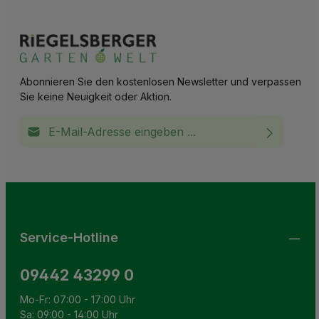
Abonnieren Sie den kostenlosen Newsletter und verpassen
Sie keine Neuigkeit oder Aktion.
E-Mail-Adresse*
Ich habe die
Datenschutzbestimmungen
zur Kenntnis
This site is protected by reCAPTCHA and the Google
Privacy Policy
and
Terms of Service
apply.
Die mit einem Stern (*) markierten Felder sind
genommen und die
AGB
gelesen und bin mit ihnen
Pflichtfelder.
einverstanden.
Service-Hotline
09442 43299 0
Mo-Fr: 07:00 - 17:00 Uhr
Sa: 09:00 - 14:00 Uhr