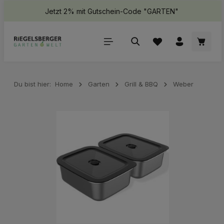
Jetzt 2% mit Gutschein-Code "GARTEN"
halt springen
Waren
Du bist hier:
Home
Garten
Grill & BBQ
Weber
Bildergalerie überspringen