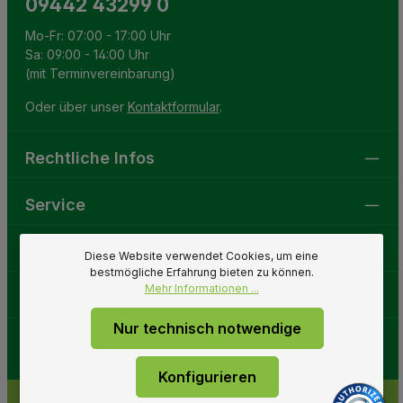
09442 43299 0
Mo-Fr: 07:00 - 17:00 Uhr
Sa: 09:00 - 14:00 Uhr
(mit Terminvereinbarung)
Oder über unser
Kontaktformular
.
Rechtliche Infos
Service
Gartenwelt
Diese Website verwendet Cookies, um eine
bestmögliche Erfahrung bieten zu können.
Mehr Informationen ...
Folge uns
Nur technisch notwendige
Konfigurieren