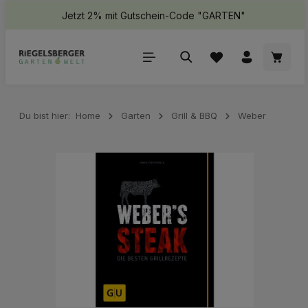
Jetzt 2% mit Gutschein-Code "GARTEN"
halt springen
Waren
Du bist hier:
Home
Garten
Grill & BBQ
Weber
Bildergalerie überspringen