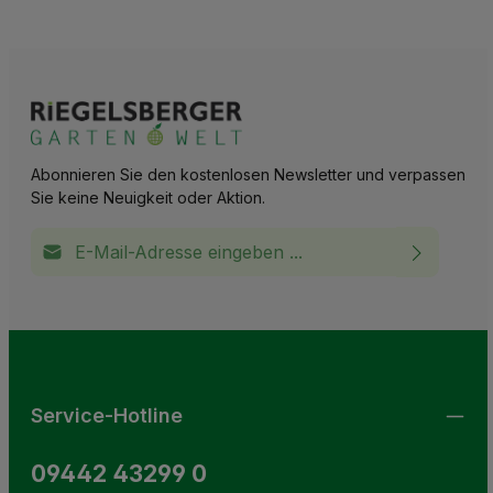
Abonnieren Sie den kostenlosen Newsletter und verpassen
Sie keine Neuigkeit oder Aktion.
E-Mail-Adresse*
Ich habe die
Datenschutzbestimmungen
zur Kenntnis
This site is protected by reCAPTCHA and the Google
Privacy Policy
and
Terms of Service
apply.
Die mit einem Stern (*) markierten Felder sind
genommen und die
AGB
gelesen und bin mit ihnen
Pflichtfelder.
einverstanden.
Service-Hotline
09442 43299 0