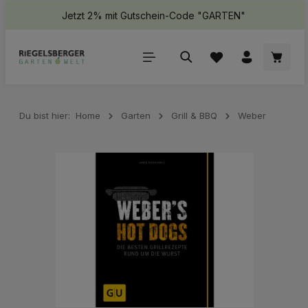
Jetzt 2% mit Gutschein-Code "GARTEN"
halt springen
Waren
Du bist hier:
Home
Garten
Grill & BBQ
Weber
Bildergalerie überspringen