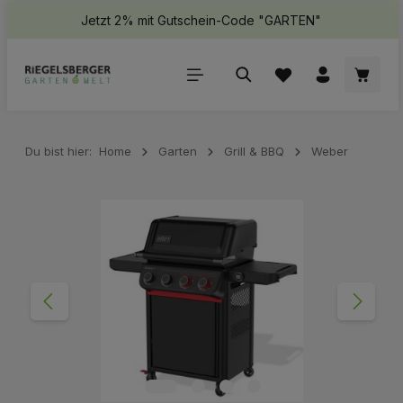
Jetzt 2% mit Gutschein-Code "GARTEN"
halt springen
Waren
Du bist hier:
Home
Garten
Grill & BBQ
Weber
Bildergalerie überspringen