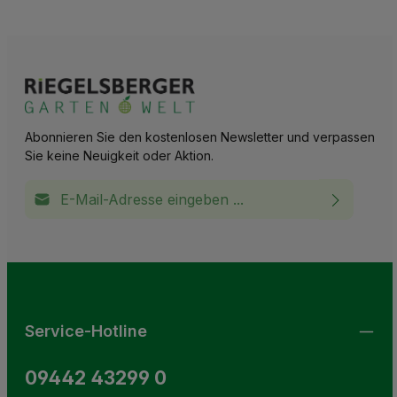
Abonnieren Sie den kostenlosen Newsletter und verpassen
Sie keine Neuigkeit oder Aktion.
E-Mail-Adresse*
Ich habe die
Datenschutzbestimmungen
zur Kenntnis
This site is protected by reCAPTCHA and the Google
Privacy Policy
and
Terms of Service
apply.
Die mit einem Stern (*) markierten Felder sind
genommen und die
AGB
gelesen und bin mit ihnen
Pflichtfelder.
einverstanden.
Service-Hotline
09442 43299 0