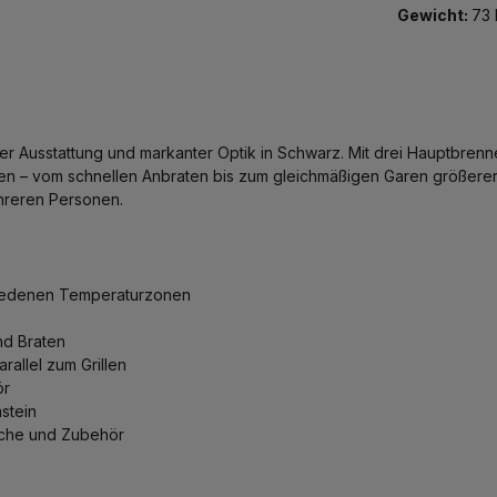
Gewicht:
73 
er Ausstattung und markanter Optik in Schwarz. Mit drei Hauptbrenn
oden – vom schnellen Anbraten bis zum gleichmäßigen Garen größerer
ehreren Personen.
schiedenen Temperaturzonen
nd Braten
allel zum Grillen
ör
stein
sche und Zubehör