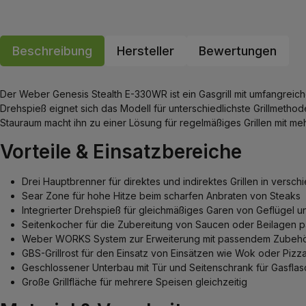
Beschreibung
Hersteller
Bewertungen
Der Weber Genesis Stealth E-330WR ist ein Gasgrill mit umfangreich
Drehspieß eignet sich das Modell für unterschiedlichste Grillmeth
Stauraum macht ihn zu einer Lösung für regelmäßiges Grillen mit m
Vorteile & Einsatzbereiche
Drei Hauptbrenner für direktes und indirektes Grillen in ver
Sear Zone für hohe Hitze beim scharfen Anbraten von Steaks
Integrierter Drehspieß für gleichmäßiges Garen von Geflügel u
Seitenkocher für die Zubereitung von Saucen oder Beilagen par
Weber WORKS System zur Erweiterung mit passendem Zubeh
GBS-Grillrost für den Einsatz von Einsätzen wie Wok oder Pizza
Geschlossener Unterbau mit Tür und Seitenschrank für Gasfla
Große Grillfläche für mehrere Speisen gleichzeitig