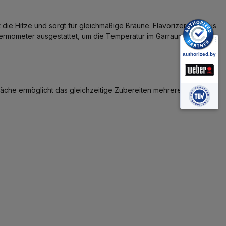
rt die Hitze und sorgt für gleichmäßige Bräune. Flavorizer Bars aus
Thermometer ausgestattet, um die Temperatur im Garraum zu
fläche ermöglicht das gleichzeitige Zubereiten mehrerer Speisen.