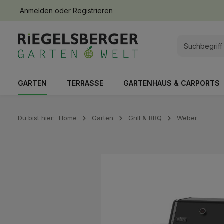
Anmelden
oder
Registrieren
springen
Zur Hauptnavigation springen
GARTEN
TERRASSE
GARTENHAUS & CARPORTS
Du bist hier:
Home
Garten
Grill & BBQ
Weber
Bildergalerie überspringen