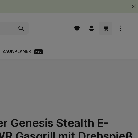
Warenkorb enth
ZAUNPLANER
NEU
r Genesis Stealth E-
R Gasgrill mit Drehspieß