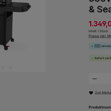
& Se
1.349,
Inhalt:
1 Stück
Preise inkl. 
🇩🇪 versa
Sofort ver
Produkt
Zum Merkze
Produktnum