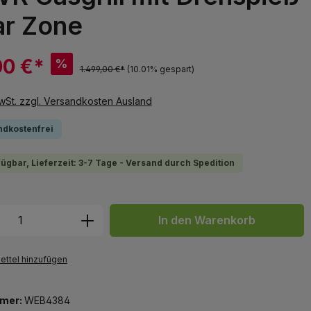
ar Zone
00 €*
%
1.499,00 €*
(10.01% gespart)
MwSt. zzgl. Versandkosten Ausland
ndkostenfrei
fügbar, Lieferzeit: 3-7 Tage - Versand durch Spedition
 Anzahl: Gib den gewünschten Wert ein 
In den Warenkorb
ttel hinzufügen
mer:
WEB4384