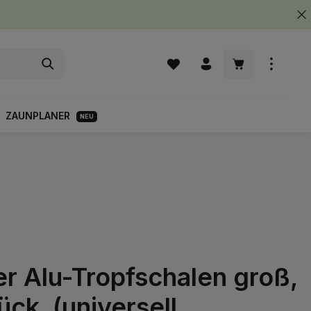
Warenkorb enth
ZAUNPLANER
NEU
r Alu-Tropfschalen groß,
ück, (universell