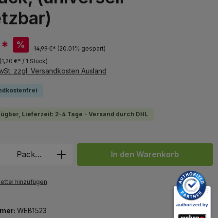
tzbar)
€*
%
14,99 €*
(20.01% gespart)
(1,20 €* / 1 Stück)
MwSt. zzgl. Versandkosten Ausland
ndkostenfrei
fügbar, Lieferzeit: 2-4 Tage - Versand durch DHL
 Anzahl: Gib den gewünschten Wert ein 
Packung
In den Warenkorb
ttel hinzufügen
mer:
WEB1523