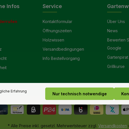
he Infos
Service
Gartenw
derrufen
Kontaktformular
Über Uns
Öffnungszeiten
News
Holzwissen
Bewerten S
Google
z
Versandbedingungen
Gartenpirat
echt
Info Bestellvorgang
Grillkurse
heit
liche Erfahrung
Nur technisch notwendige
Kon
* Alle Preise inkl. gesetzl. Mehrwertsteuer zzgl.
Versandkosten