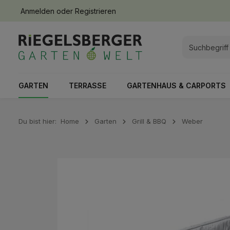
Anmelden
oder
Registrieren
springen
Zur Hauptnavigation springen
GARTEN
TERRASSE
GARTENHAUS & CARPORTS
Du bist hier:
Home
Garten
Grill & BBQ
Weber
Bildergalerie überspringen