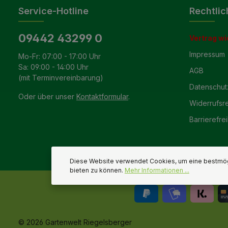
Service-Hotline
Rechtlic
09442 43299 0
Vertrag wi
Impressum
Mo-Fr: 07:00 - 17:00 Uhr
Sa: 09:00 - 14:00 Uhr
AGB
(mit Terminvereinbarung)
Datenschut
Oder über unser
Kontaktformular
.
Widerrufsr
Barrierefrei
Diese Website verwendet Cookies, um eine bestmög
bieten zu können.
Mehr Informationen ...
© 2026 Gartenwelt Riegelsberger