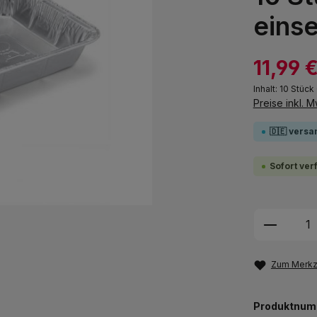
einse
11,99 
Inhalt:
10 Stück
Preise inkl. 
🇩🇪 versa
Sofort ver
Produkt
Zum Merkze
Produktnum