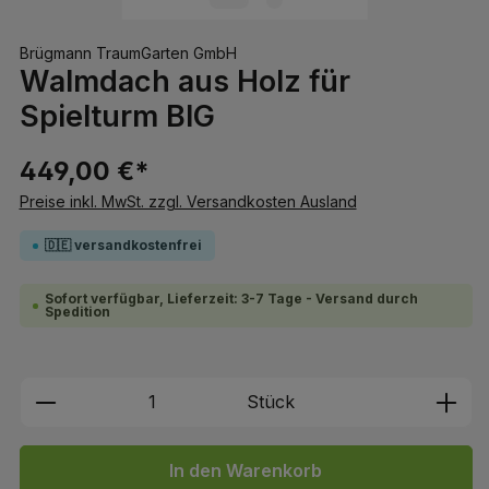
Brügmann TraumGarten GmbH
Walmdach aus Holz für
Spielturm BIG
449,00 €*
Preise inkl. MwSt. zzgl. Versandkosten Ausland
🇩🇪 versandkostenfrei
Sofort verfügbar, Lieferzeit: 3-7 Tage - Versand durch
Spedition
Produkt Anzahl: Gib den gewünschten We
Stück
In den Warenkorb