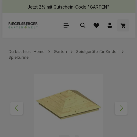
Jetzt 2% mit Gutschein-Code "GARTEN"
halt springen
Waren
Du bist hier:
Home
Garten
Spielgeräte für Kinder
Spieltürme
Bildergalerie überspringen