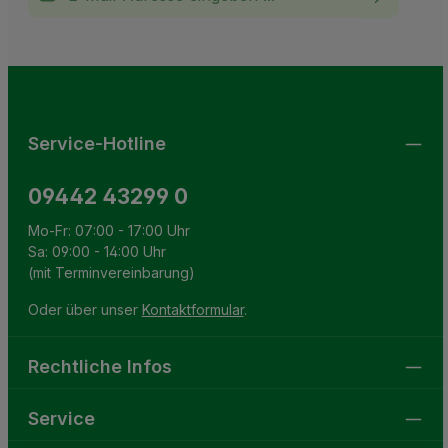
Ich habe die
Datenschutzbestimmungen
zur Kenntnis
This site is protected by reCAPTCHA and the Google
Privacy Policy
and
Terms of Service
apply.
Die mit einem Stern (*) markierten Felder sind
genommen und die
AGB
gelesen und bin mit ihnen
Pflichtfelder.
einverstanden.
Service-Hotline
09442 43299 0
Mo-Fr: 07:00 - 17:00 Uhr
Sa: 09:00 - 14:00 Uhr
(mit Terminvereinbarung)
Oder über unser
Kontaktformular
.
Rechtliche Infos
Service