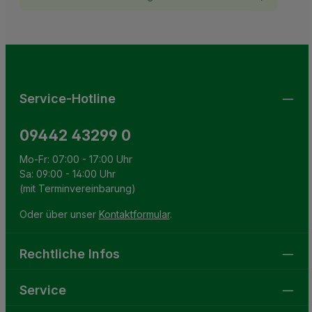
Ich habe die
Datenschutzbestimmungen
zur Kenntnis
This site is protected by reCAPTCHA and the Google
Privacy Policy
and
Terms of Service
apply.
Die mit einem Stern (*) markierten Felder sind
genommen und die
AGB
gelesen und bin mit ihnen
Pflichtfelder.
einverstanden.
Service-Hotline
09442 43299 0
Mo-Fr: 07:00 - 17:00 Uhr
Sa: 09:00 - 14:00 Uhr
(mit Terminvereinbarung)
Oder über unser
Kontaktformular
.
Rechtliche Infos
Service