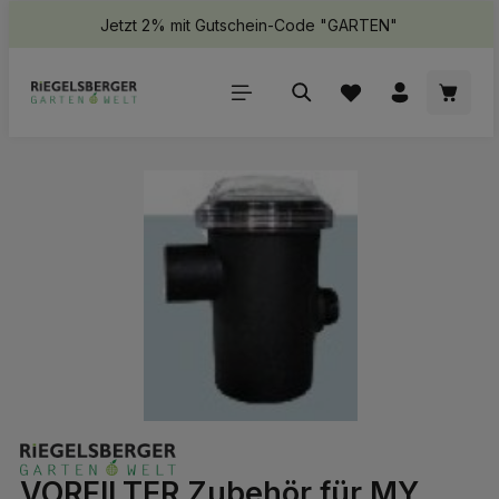
Jetzt 2% mit Gutschein-Code "GARTEN"
halt springen
Waren
Bildergalerie überspringen
VORFILTER Zubehör für MY