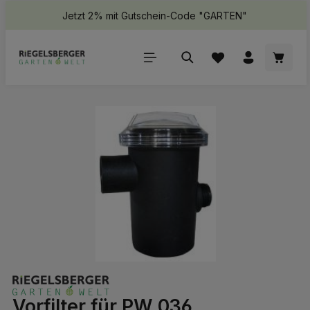
Jetzt 2% mit Gutschein-Code "GARTEN"
halt springen
Waren
Bildergalerie überspringen
Vorfilter für PW 036