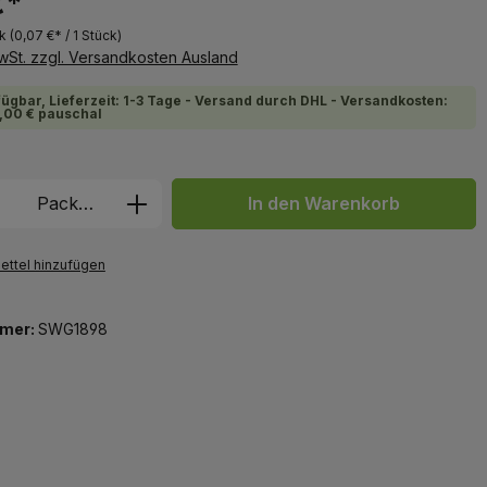
€*
ck
(0,07 €* / 1 Stück)
MwSt. zzgl. Versandkosten Ausland
fügbar, Lieferzeit: 1-3 Tage - Versand durch DHL - Versandkosten:
,00 € pauschal
 Anzahl: Gib den gewünschten Wert ein 
Packung
In den Warenkorb
ttel hinzufügen
mer:
SWG1898