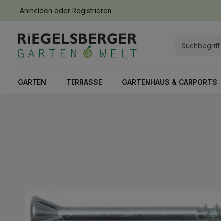
Anmelden
oder
Registrieren
springen
Zur Hauptnavigation springen
GARTEN
TERRASSE
GARTENHAUS & CARPORTS
Bildergalerie überspringen