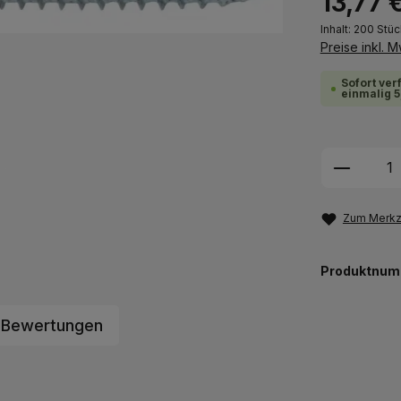
13,77 
Inhalt:
200 Stü
Preise inkl. 
Sofort ver
einmalig 5
Produkt
Zum Merkze
Produktnum
Bewertungen