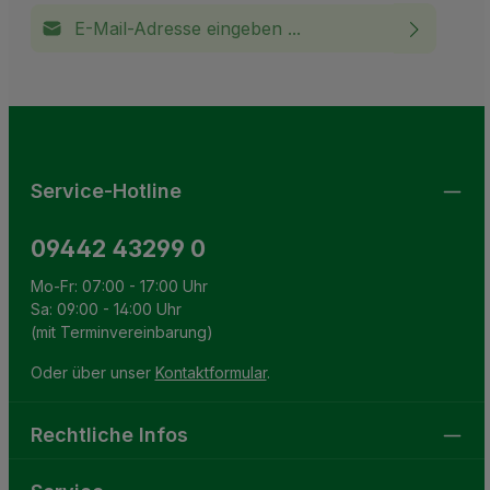
E-Mail-Adresse*
Ich habe die
Datenschutzbestimmungen
zur Kenntnis
This site is protected by reCAPTCHA and the Google
Privacy Policy
and
Terms of Service
apply.
Die mit einem Stern (*) markierten Felder sind
genommen und die
AGB
gelesen und bin mit ihnen
Pflichtfelder.
einverstanden.
Service-Hotline
09442 43299 0
Mo-Fr: 07:00 - 17:00 Uhr
Sa: 09:00 - 14:00 Uhr
(mit Terminvereinbarung)
Oder über unser
Kontaktformular
.
Rechtliche Infos