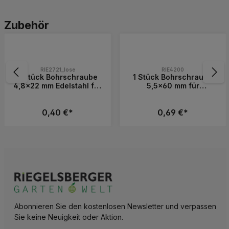
Produktgalerie überspringen
Zubehör
RIE2721_lose
RIE4200
1 Stück Bohrschraube
1 Stück Bohrschraube
4,8x22 mm Edelstahl für
5,5x60 mm für
Balkenlager & ALU-
Construct Verbinder 90
Zubehör
°
0,40 €*
0,69 €*
 die Schaltflächen, um die Anzahl zu erh
Wert ein oder benutze die Schaltflächen, 
Gib den gewünschten Wert ein oder benutz
Produkt Anzahl: Gib den gewünschten 
Produkt Anzahl: 
Abonnieren Sie den kostenlosen Newsletter und verpassen
Sie keine Neuigkeit oder Aktion.