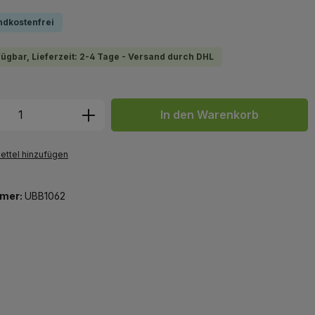
ndkostenfrei
fügbar, Lieferzeit: 2-4 Tage - Versand durch DHL
 Anzahl: Gib den gewünschten Wert ein 
In den Warenkorb
ttel hinzufügen
mer:
UBB1062