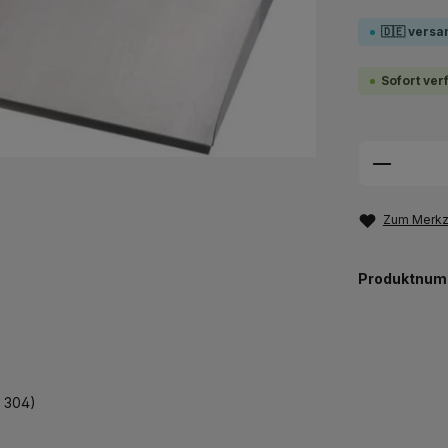
🇩🇪 versa
Sofort ver
Produkt
Zum Merkze
Produktnum
x 304)