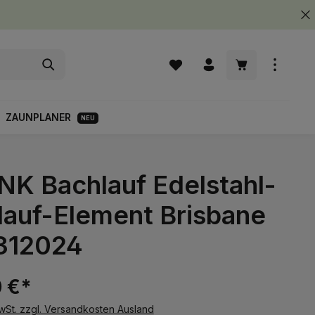
Warenkorb enth
ZAUNPLANER
NEU
NK Bachlauf Edelstahl-
lauf-Element Brisbane
1312024
 €*
MwSt. zzgl. Versandkosten Ausland