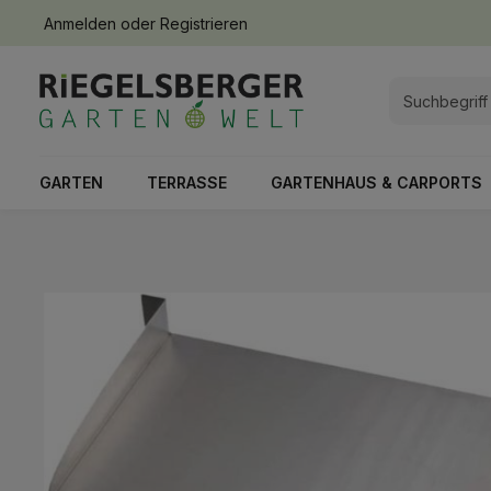
Anmelden
oder
Registrieren
springen
Zur Hauptnavigation springen
GARTEN
TERRASSE
GARTENHAUS & CARPORTS
Bildergalerie überspringen