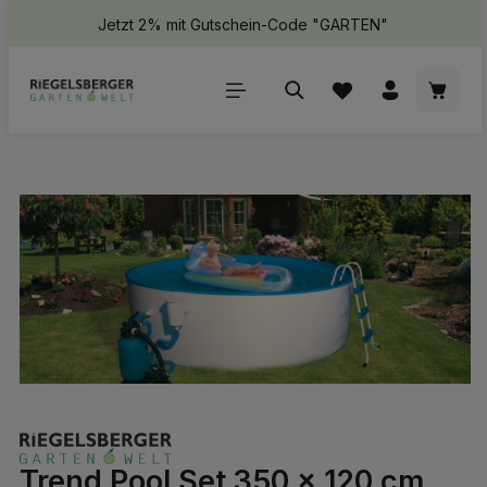
Jetzt 2% mit Gutschein-Code "GARTEN"
halt springen
Waren
Bildergalerie überspringen
Trend Pool Set 350 x 120 cm