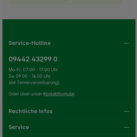
Ich habe die
Datenschutzbestimmungen
zur Kenntnis
This site is protected by reCAPTCHA and the Google
Privacy Policy
and
Terms of Service
apply.
Die mit einem Stern (*) markierten Felder sind
genommen und die
AGB
gelesen und bin mit ihnen
Pflichtfelder.
einverstanden.
Service-Hotline
09442 43299 0
Mo-Fr: 07:00 - 17:00 Uhr
Sa: 09:00 - 14:00 Uhr
(mit Terminvereinbarung)
Oder über unser
Kontaktformular
.
Rechtliche Infos
Service