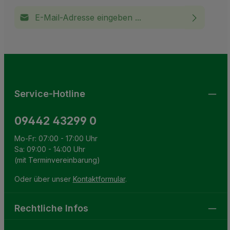
E-Mail-Adresse*
Ich habe die
Datenschutzbestimmungen
zur Kenntnis
This site is protected by reCAPTCHA and the Google
Privacy Policy
and
Terms of Service
apply.
Die mit einem Stern (*) markierten Felder sind
genommen und die
AGB
gelesen und bin mit ihnen
Pflichtfelder.
einverstanden.
Service-Hotline
09442 43299 0
Mo-Fr: 07:00 - 17:00 Uhr
Sa: 09:00 - 14:00 Uhr
(mit Terminvereinbarung)
Oder über unser
Kontaktformular
.
Rechtliche Infos