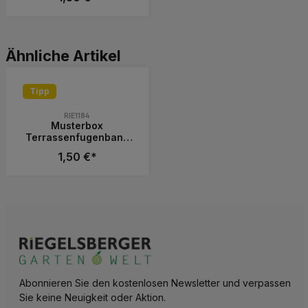
Fugendichtung Dichtung
Band - Made in
Germany
Produkt Anzahl: Gib den gewünschten 
Produktgalerie überspringen
Ähnliche Artikel
Tipp
RIE1184
Musterbox
Terrassenfugenband
Fugenband
1,50 €*
Fugendichtung Dichtung
Band - Made in
Germany
Produkt Anzahl: Gib den gewünschten 
Abonnieren Sie den kostenlosen Newsletter und verpassen
Sie keine Neuigkeit oder Aktion.