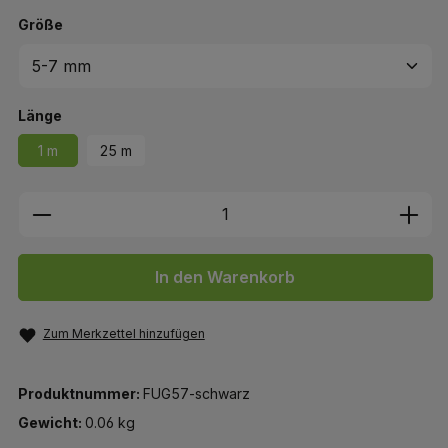
auswählen
Größe
auswählen
Länge
1 m
25 m
Produkt Anzahl: Gib den gewünschten We
In den Warenkorb
Zum Merkzettel hinzufügen
Produktnummer:
FUG57-schwarz
Gewicht:
0.06 kg