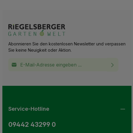
Abonnieren Sie den kostenlosen Newsletter und verpassen
Sie keine Neuigkeit oder Aktion.
E-Mail-Adresse*
Ich habe die
Datenschutzbestimmungen
zur Kenntnis
This site is protected by reCAPTCHA and the Google
Privacy Policy
and
Terms of Service
apply.
Die mit einem Stern (*) markierten Felder sind
genommen und die
AGB
gelesen und bin mit ihnen
Pflichtfelder.
einverstanden.
Service-Hotline
09442 43299 0