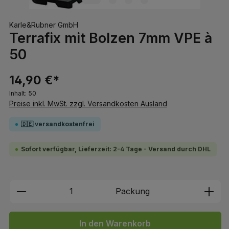
Karle&Rubner GmbH
Terrafix mit Bolzen 7mm VPE à
50
14,90 €*
Inhalt:
50
Preise inkl. MwSt. zzgl. Versandkosten Ausland
🇩🇪 versandkostenfrei
Sofort verfügbar, Lieferzeit: 2-4 Tage - Versand durch DHL
Produkt Anzahl: Gib den gewünschten We
Packung
In den Warenkorb