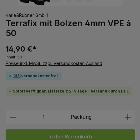
Karle&Rubner GmbH
Terrafix mit Bolzen 4mm VPE à
50
14,90 €*
Inhalt:
50
Preise inkl. MwSt. zzgl. Versandkosten Ausland
🇩🇪 versandkostenfrei
Sofort verfügbar, Lieferzeit: 2-4 Tage - Versand durch DHL
Produkt Anzahl: Gib den gewünschten We
Packung
In den Warenkorb