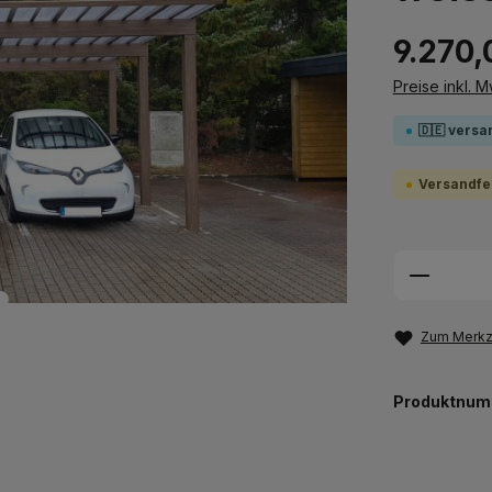
9.270,
Preise inkl. 
🇩🇪 versa
Versandfer
Produkt
Zum Merkze
Produktnum