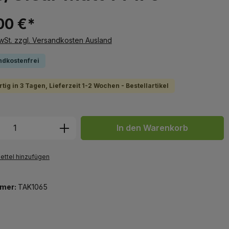
00 €*
MwSt. zzgl. Versandkosten Ausland
ndkostenfrei
tig in 3 Tagen, Lieferzeit 1-2 Wochen - Bestellartikel
 Anzahl: Gib den gewünschten Wert ein 
In den Warenkorb
ttel hinzufügen
mer:
TAK1065