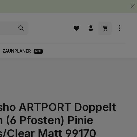
Warenkorb enth
ZAUNPLANER
NEU
sho ARTPORT Doppelt
(6 Pfosten) Pinie
s/Clear Matt 99170