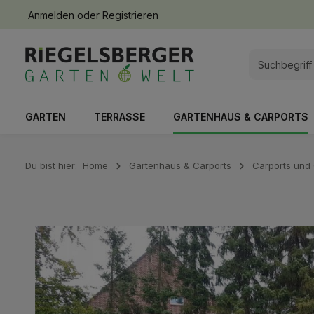
Anmelden
oder
Registrieren
springen
Zur Hauptnavigation springen
GARTEN
TERRASSE
GARTENHAUS & CARPORTS
Du bist hier:
Home
Gartenhaus & Carports
Carports und
Bildergalerie überspringen