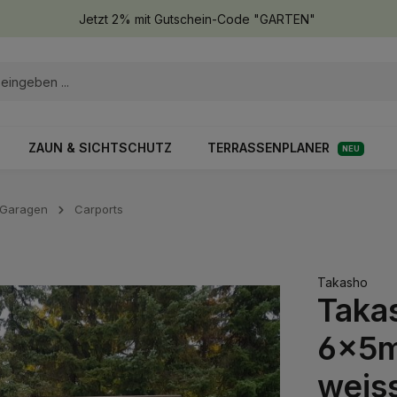
Jetzt 2% mit Gutschein-Code "GARTEN"
ZAUN & SICHTSCHUTZ
TERRASSENPLANER
NEU
 Garagen
Carports
Takasho
Taka
6x5m 
weis