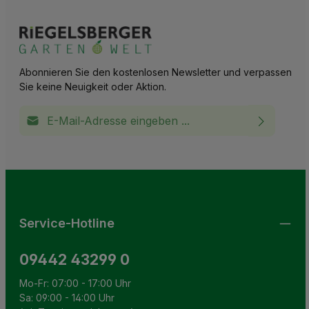
Abonnieren Sie den kostenlosen Newsletter und verpassen
Sie keine Neuigkeit oder Aktion.
E-Mail-Adresse*
Ich habe die
Datenschutzbestimmungen
zur Kenntnis
This site is protected by reCAPTCHA and the Google
Privacy Policy
and
Terms of Service
apply.
Die mit einem Stern (*) markierten Felder sind
genommen und die
AGB
gelesen und bin mit ihnen
Pflichtfelder.
einverstanden.
Service-Hotline
09442 43299 0
Mo-Fr: 07:00 - 17:00 Uhr
Sa: 09:00 - 14:00 Uhr