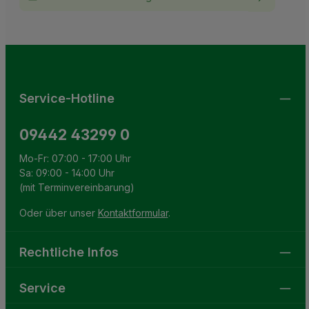
Ich habe die
Datenschutzbestimmungen
zur Kenntnis
This site is protected by reCAPTCHA and the Google
Privacy Policy
and
Terms of Service
apply.
Die mit einem Stern (*) markierten Felder sind
genommen und die
AGB
gelesen und bin mit ihnen
Pflichtfelder.
einverstanden.
Service-Hotline
09442 43299 0
Mo-Fr: 07:00 - 17:00 Uhr
Sa: 09:00 - 14:00 Uhr
(mit Terminvereinbarung)
Oder über unser
Kontaktformular
.
Rechtliche Infos
Service