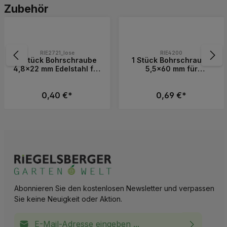
Produktgalerie überspringen
Zubehör
RIE2721_lose
RIE4200
1 Stück Bohrschraube
1 Stück Bohrschraube
4,8x22 mm Edelstahl für
5,5x60 mm für
Balkenlager & ALU-
Construct Verbinder 90
Zubehör
°
0,40 €*
0,69 €*
 die Schaltflächen, um die Anzahl zu erh
Wert ein oder benutze die Schaltflächen, 
Gib den gewünschten Wert ein oder benutz
Produkt Anzahl: Gib den gewünschten 
Produkt Anzahl: 
Abonnieren Sie den kostenlosen Newsletter und verpassen
Sie keine Neuigkeit oder Aktion.
E-Mail-Adresse*