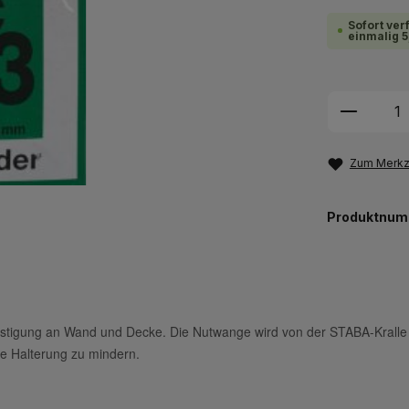
Sofort ver
einmalig 5
Produkt
Zum Merkze
Produktnum
tigung an Wand und Decke. Die Nutwange wird von der STABA-Kralle s
ie Halterung zu mindern.