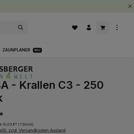
Warenkorb enth
ZAUNPLANER
NEU
A - Krallen C3 - 250
k
*
ck
(0,03 €* / 1 Stück)
MwSt. zzgl. Versandkosten Ausland