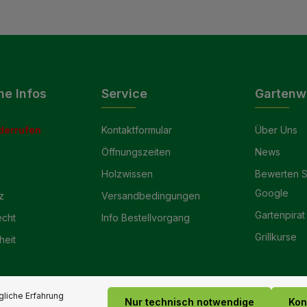
he Infos
Service
Gartenw
derrufen
Kontaktformular
Über Uns
Öffnungszeiten
News
Holzwissen
Bewerten S
Google
z
Versandbedingungen
Gartenpirat
echt
Info Bestellvorgang
Grillkurse
heit
liche Erfahrung
Nur technisch notwendige
Kon