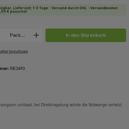
fügbar, Lieferzeit: 1-3 Tage - Versand durch DHL - Versandkosten:
,00 € pauschal
 Anzahl: Gib den gewünschten Wert ein 
Packung
In den Warenkorb
ttel hinzufügen
mer:
RIE3690
orgsam umfasst, bei Direktnagelung würde die Nutwange verletzt.