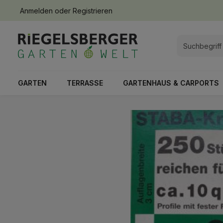
Anmelden
oder
Registrieren
springen
Zur Hauptnavigation springen
GARTEN
TERRASSE
GARTENHAUS & CARPORTS
Bildergalerie überspringen