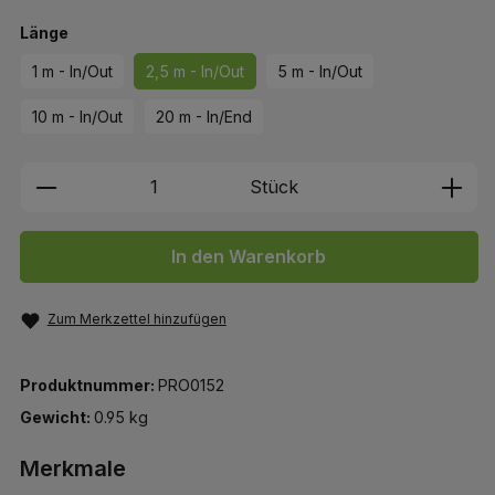
auswählen
Länge
1 m - In/Out
2,5 m - In/Out
5 m - In/Out
10 m - In/Out
20 m - In/End
Produkt Anzahl: Gib den gewünschten We
Stück
In den Warenkorb
Zum Merkzettel hinzufügen
Produktnummer:
PRO0152
Gewicht:
0.95 kg
Merkmale