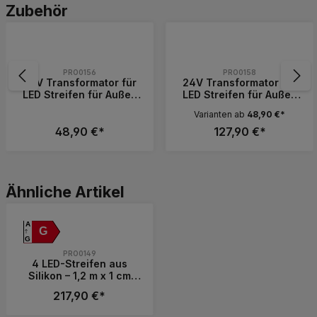
Produktgalerie überspringen
Zubehör
PRO0156
PRO0158
24V Transformator für
24V Transformator für
LED Streifen für Außen
LED Streifen für Außen
230V In/24V Out
230V In/24V Out
Varianten ab
48,90 €*
48,90 €*
127,90 €*
Wert ein oder benutze die Schaltflächen, 
Gib den gewünschten Wert ein oder benutz
Produktgalerie überspringen
Ähnliche Artikel
A
G
G
PRO0149
4 LED-Streifen aus
Silikon – 1,2 m x 1 cm
breit – 4
217,90 €*
Aluminiumschienen
schwarz - 4 x 10,2 W –