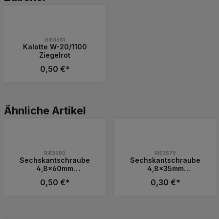
RIE3581
Kalotte W-20/1100
Ziegelrot
0,50 €*
Produkt Anzahl: Gib den gewünschten 
Stück
Produktgalerie überspringen
Ähnliche Artikel
RIE3580
RIE3579
Sechskantschraube
Sechskantschraube
4,8x60mm
4,8x35mm
selbstbohrend, mit Alu-
selbstbohrend, mit Alu-
0,50 €*
0,30 €*
Dichtring in ziegelrot
Dichtring in ziegelrot
Produkt Anzahl: Gib den gewünschten 
Produkt Anzahl: 