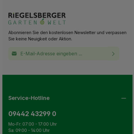
Abonnieren Sie den kostenlosen Newsletter und verpassen
Sie keine Neuigkeit oder Aktion.
E-Mail-Adresse*
Ich habe die
Datenschutzbestimmungen
zur Kenntnis
This site is protected by reCAPTCHA and the Google
Privacy Policy
and
Terms of Service
apply.
Die mit einem Stern (*) markierten Felder sind
genommen und die
AGB
gelesen und bin mit ihnen
Pflichtfelder.
einverstanden.
Service-Hotline
09442 43299 0
Mo-Fr: 07:00 - 17:00 Uhr
Sa: 09:00 - 14:00 Uhr