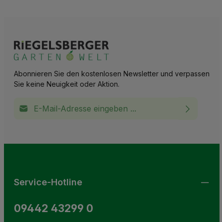
Abonnieren Sie den kostenlosen Newsletter und verpassen
Sie keine Neuigkeit oder Aktion.
E-Mail-Adresse*
Ich habe die
Datenschutzbestimmungen
zur Kenntnis
This site is protected by reCAPTCHA and the Google
Privacy Policy
and
Terms of Service
apply.
Die mit einem Stern (*) markierten Felder sind
genommen und die
AGB
gelesen und bin mit ihnen
Pflichtfelder.
einverstanden.
Service-Hotline
09442 43299 0