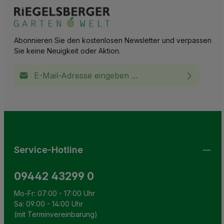
Abonnieren Sie den kostenlosen Newsletter und verpassen
Sie keine Neuigkeit oder Aktion.
E-Mail-Adresse*
Ich habe die
Datenschutzbestimmungen
zur Kenntnis
This site is protected by reCAPTCHA and the Google
Privacy Policy
and
Terms of Service
apply.
Die mit einem Stern (*) markierten Felder sind
genommen und die
AGB
gelesen und bin mit ihnen
Pflichtfelder.
einverstanden.
Service-Hotline
09442 43299 0
Mo-Fr: 07:00 - 17:00 Uhr
Sa: 09:00 - 14:00 Uhr
(mit Terminvereinbarung)