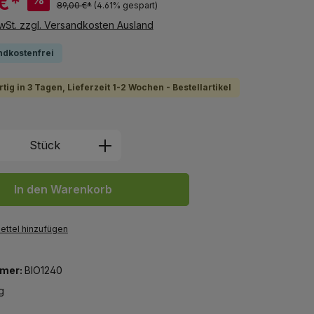
€*
89,00 €*
(4.61% gespart)
MwSt. zzgl. Versandkosten Ausland
ndkostenfrei
tig in 3 Tagen, Lieferzeit 1-2 Wochen - Bestellartikel
 Anzahl: Gib den gewünschten Wert ein 
Stück
In den Warenkorb
ttel hinzufügen
mer:
BIO1240
g