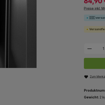
84,90 
Preise inkl. 
🇩🇪 versa
Versandfer
Produkt
Zum Merkze
Produktnum
Gewicht:
2 k