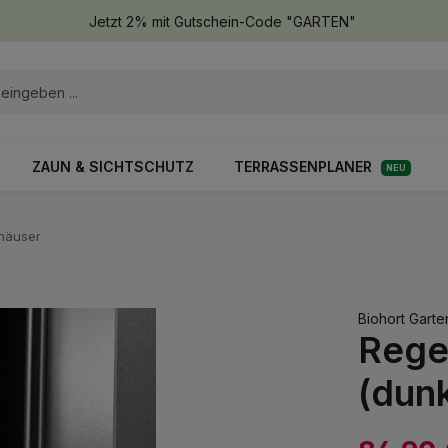
Jetzt 2% mit Gutschein-Code "GARTEN"
ZAUN & SICHTSCHUTZ
TERRASSENPLANER
NEU
lhäuser
Biohort Gart
Regen
(dunk