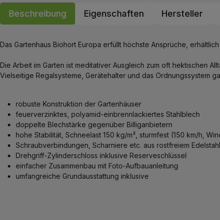
Beschreibung
Eigenschaften
Hersteller
Das Gartenhaus Biohort Europa erfüllt höchste Ansprüche, erhältlich i
Die Arbeit im Garten ist meditativer Ausgleich zum oft hektischen A
Vielseitige Regalsysteme, Gerätehalter und das Ordnungssystem garan
robuste Konstruktion der Gartenhäuser
feuerverzinktes, polyamid-einbrennlackiertes Stahlblech
doppelte Blechstärke gegenüber Billiganbietern
hohe Stabilität, Schneelast 150 kg/m², sturmfest (150 km/h, Win
Schraubverbindungen, Scharniere etc. aus rostfreiem Edelstah
Drehgriff-Zylinderschloss inklusive Reserveschlüssel
einfacher Zusammenbau mit Foto-Aufbauanleitung
umfangreiche Grundausstattung inklusive