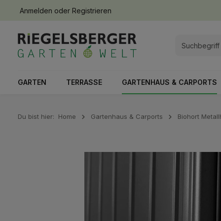
Anmelden
oder
Registrieren
springen
Zur Hauptnavigation springen
GARTEN
TERRASSE
GARTENHAUS & CARPORTS
Du bist hier:
Home
Gartenhaus & Carports
Biohort Metal
Bildergalerie überspringen