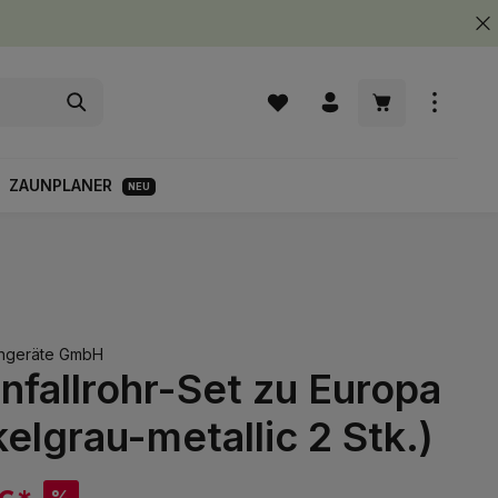
Warenkorb enth
ZAUNPLANER
NEU
engeräte GmbH
fallrohr-Set zu Europa
elgrau-metallic 2 Stk.)
%