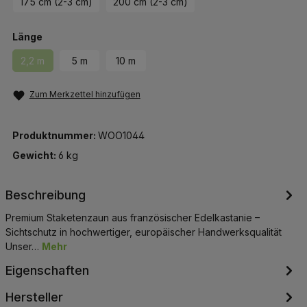
175 cm (2-3 cm)
200 cm (2-3 cm)
auswählen
Länge
2,2 m
5 m
10 m
(Diese Option ist zurzeit nicht verfügbar.)
Zum Merkzettel hinzufügen
Produktnummer:
WOO1044
Gewicht:
6 kg
Beschreibung
Premium Staketenzaun aus französischer Edelkastanie –
Sichtschutz in hochwertiger, europäischer Handwerksqualität
Unser…
Mehr
Eigenschaften
Hersteller