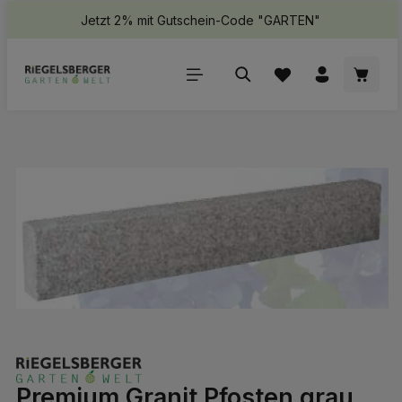
Jetzt 2% mit Gutschein-Code "GARTEN"
halt springen
Waren
Bildergalerie überspringen
Premium Granit Pfosten grau