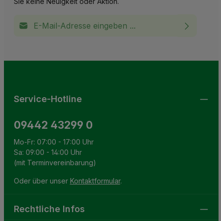
Sie keine Neuigkeit oder Aktion.
E-Mail-Adresse*
Ich habe die
Datenschutzbestimmungen
zur Kenntnis
This site is protected by reCAPTCHA and the Google
Privacy Policy
and
Terms of Service
apply.
Die mit einem Stern (*) markierten Felder sind
genommen und die
AGB
gelesen und bin mit ihnen
Pflichtfelder.
einverstanden.
Service-Hotline
09442 43299 0
Mo-Fr: 07:00 - 17:00 Uhr
Sa: 09:00 - 14:00 Uhr
(mit Terminvereinbarung)
Oder über unser
Kontaktformular
.
Rechtliche Infos