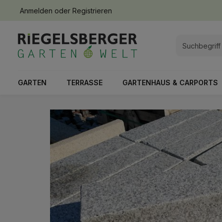
Anmelden
oder
Registrieren
springen
Zur Hauptnavigation springen
GARTEN
TERRASSE
GARTENHAUS & CARPORTS
Bildergalerie überspringen