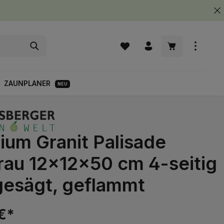
Warenkorb enth
ZAUNPLANER
NEU
ium Granit Palisade
grau 12x12x50 cm 4-seitig
 gesägt, geflammt
€*