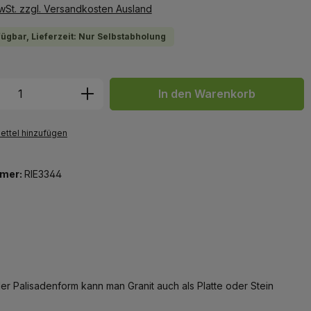
MwSt. zzgl. Versandkosten Ausland
fügbar, Lieferzeit: Nur Selbstabholung
 Anzahl: Gib den gewünschten Wert ein 
In den Warenkorb
ttel hinzufügen
mer:
RIE3344
 der Palisadenform kann man Granit auch als Platte oder Stein