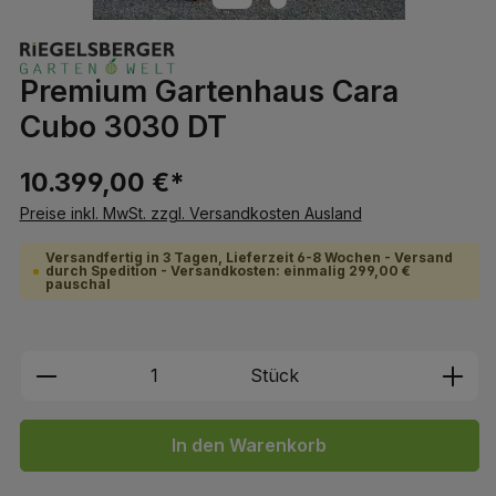
Premium Gartenhaus Cara
Cubo 3030 DT
10.399,00 €*
Preise inkl. MwSt. zzgl. Versandkosten Ausland
Versandfertig in 3 Tagen, Lieferzeit 6-8 Wochen - Versand
durch Spedition - Versandkosten: einmalig 299,00 €
pauschal
Produkt Anzahl: Gib den gewünschten We
Stück
In den Warenkorb