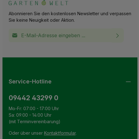
Abonnieren Sie den kostenlosen Newsletter und verpassen
Sie keine Neuigkeit oder Aktion.
E-Mail-Adresse*
Ich habe die
Datenschutzbestimmungen
zur Kenntnis
This site is protected by reCAPTCHA and the Google
Privacy Policy
and
Terms of Service
apply.
Die mit einem Stern (*) markierten Felder sind
genommen und die
AGB
gelesen und bin mit ihnen
Pflichtfelder.
einverstanden.
Service-Hotline
09442 43299 0
Mo-Fr: 07:00 - 17:00 Uhr
Sa: 09:00 - 14:00 Uhr
(mit Terminvereinbarung)
Oder über unser
Kontaktformular
.