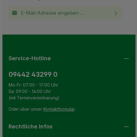
E-Mail-Adresse*
Ich habe die
Datenschutzbestimmungen
zur Kenntnis
This site is protected by reCAPTCHA and the Google
Privacy Policy
and
Terms of Service
apply.
Die mit einem Stern (*) markierten Felder sind
genommen und die
AGB
gelesen und bin mit ihnen
Pflichtfelder.
einverstanden.
Service-Hotline
09442 43299 0
Mo-Fr: 07:00 - 17:00 Uhr
Sa: 09:00 - 14:00 Uhr
(mit Terminvereinbarung)
Oder über unser
Kontaktformular
.
Rechtliche Infos