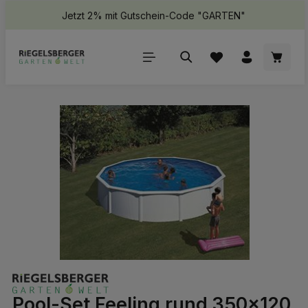
Jetzt 2% mit Gutschein-Code "GARTEN"
halt springen
Waren
Bildergalerie überspringen
Pool-Set Feeling rund 350x120