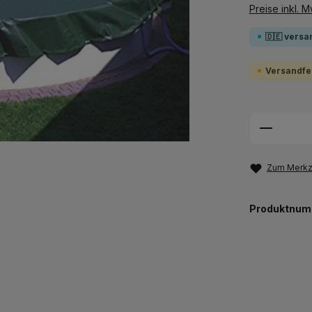
Preise inkl. 
🇩🇪 versa
Versandfer
Produkt
Zum Merkze
Produktnum