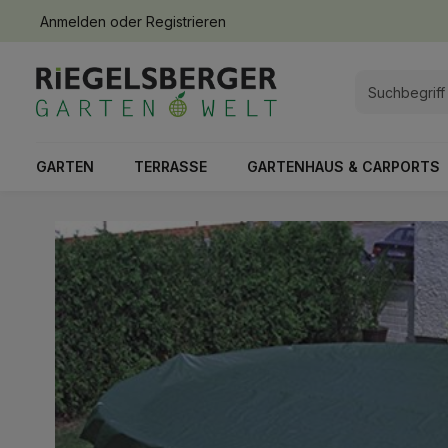
Anmelden
oder
Registrieren
springen
Zur Hauptnavigation springen
GARTEN
TERRASSE
GARTENHAUS & CARPORTS
Bildergalerie überspringen