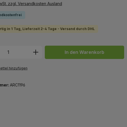
MwSt. zzgl. Versandkosten Ausland
ndkostenfrei
tig in 1 Tag, Lieferzeit 2-4 Tage - Versand durch DHL
 Anzahl: Gib den gewünschten Wert ein 
In den Warenkorb
ttel hinzufügen
mer:
ARC1196