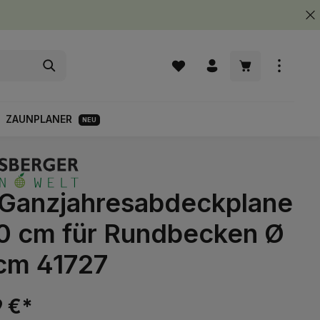
Warenkorb enth
ZAUNPLANER
NEU
 Ganzjahresabdeckplane
0 cm für Rundbecken Ø
cm 41727
9 €*