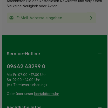
Abonnieren Sie den kostenlosen Newsletter und verpassen
Sie keine Neuigkeit oder Aktion.
E-Mail-Adresse*
Ich habe die
Datenschutzbestimmungen
zur Kenntnis
This site is protected by reCAPTCHA and the Google
Privacy Policy
and
Terms of Service
apply.
Die mit einem Stern (*) markierten Felder sind
genommen und die
AGB
gelesen und bin mit ihnen
Pflichtfelder.
einverstanden.
Service-Hotline
09442 43299 0
Mo-Fr: 07:00 - 17:00 Uhr
Sa: 09:00 - 14:00 Uhr
(mit Terminvereinbarung)
Oder über unser
Kontaktformular
.
Rechtliche Infos