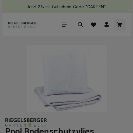
Jetzt 2% mit Gutschein-Code "GARTEN"
halt springen
Waren
Bildergalerie überspringen
Pool Bodenschutzvlies