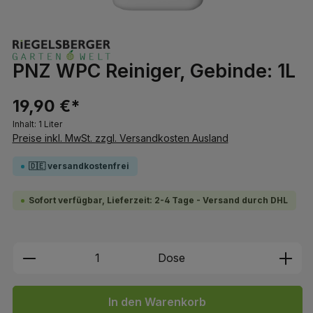
PNZ WPC Reiniger, Gebinde: 1L
19,90 €*
Inhalt:
1 Liter
Preise inkl. MwSt. zzgl. Versandkosten Ausland
🇩🇪 versandkostenfrei
Sofort verfügbar, Lieferzeit: 2-4 Tage - Versand durch DHL
Produkt Anzahl: Gib den gewünschten We
Dose
In den Warenkorb