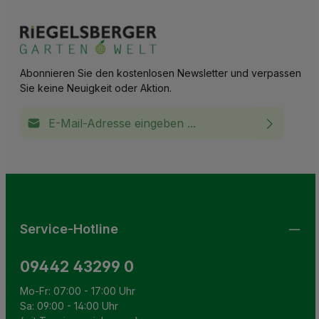
Abonnieren Sie den kostenlosen Newsletter und verpassen
Sie keine Neuigkeit oder Aktion.
E-Mail-Adresse*
Ich habe die
Datenschutzbestimmungen
zur Kenntnis
This site is protected by reCAPTCHA and the Google
Privacy Policy
and
Terms of Service
apply.
Die mit einem Stern (*) markierten Felder sind
genommen und die
AGB
gelesen und bin mit ihnen
Pflichtfelder.
einverstanden.
Service-Hotline
09442 43299 0
Mo-Fr: 07:00 - 17:00 Uhr
Sa: 09:00 - 14:00 Uhr