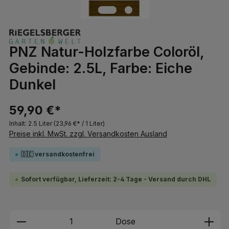
PNZ Natur-Holzfarbe Coloröl,
Gebinde: 2.5L, Farbe: Eiche
Dunkel
59,90 €*
Inhalt:
2.5 Liter
(23,96 €* / 1 Liter)
Preise inkl. MwSt. zzgl. Versandkosten Ausland
🇩🇪 versandkostenfrei
Sofort verfügbar, Lieferzeit: 2-4 Tage - Versand durch DHL
Produkt Anzahl: Gib den gewünschten We
Dose