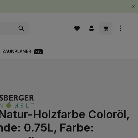
Warenkorb enth
ZAUNPLANER
NEU
Natur-Holzfarbe Coloröl,
de: 0.75L, Farbe: