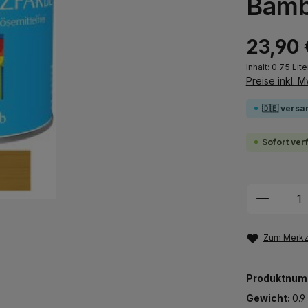
Bamb
23,90 
Inhalt:
0.75 Lite
Preise inkl. 
🇩🇪 versa
Sofort ver
Produkt
Zum Merkze
Produktnum
Gewicht:
0.9