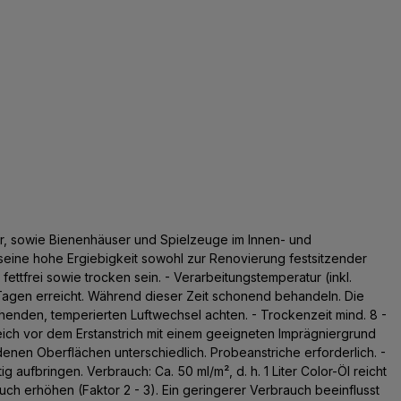
r, sowie Bienenhäuser und Spielzeuge im Innen- und
h seine hohe Ergiebigkeit sowohl zur Renovierung festsitzender
ttfrei sowie trocken sein. - Verarbeitungstemperatur (inkl.
0 Tagen erreicht. Während dieser Zeit schonend behandeln. Die
enden, temperierten Luftwechsel achten. - Trockenzeit mind. 8 -
eich vor dem Erstanstrich mit einem geeigneten Imprägniergrund
enen Oberflächen unterschiedlich. Probeanstriche erforderlich. -
aufbringen. Verbrauch: Ca. 50 ml/m², d. h. 1 Liter Color-Öl reicht
uch erhöhen (Faktor 2 - 3). Ein geringerer Verbrauch beeinflusst