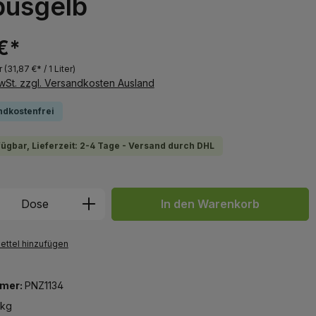
usgelb
€*
r
(31,87 €* / 1 Liter)
MwSt. zzgl. Versandkosten Ausland
ndkostenfrei
fügbar, Lieferzeit: 2-4 Tage - Versand durch DHL
 Anzahl: Gib den gewünschten Wert ein 
Dose
In den Warenkorb
ttel hinzufügen
mer:
PNZ1134
 kg