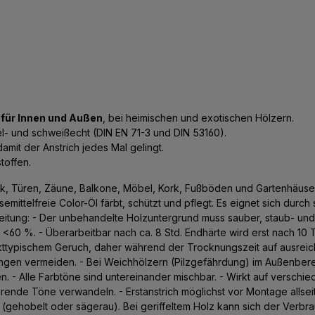
h
für Innen und Außen
, bei heimischen und exotischen Hölzern.
chel- und schweißecht (DIN EN 71-3 und DIN 53160).
damit der Anstrich jedes Mal gelingt.
toffen.
rk, Türen, Zäune, Balkone, Möbel, Kork, Fußböden und Gartenhäuse
mittelfreie Color-Öl färbt, schützt und pflegt. Es eignet sich durc
itung: - Der unbehandelte Holzuntergrund muss sauber, staub- und fe
t <60 %. - Überarbeitbar nach ca. 8 Std. Endhärte wird erst nach 1
kttypischem Geruch, daher während der Trocknungszeit auf ausreich
stungen vermeiden. - Bei Weichhölzern (Pilzgefährdung) im Außenber
 - Alle Farbtöne sind untereinander mischbar. - Wirkt auf verschied
nde Töne verwandeln. - Erstanstrich möglichst vor Montage allseitig 
 (gehobelt oder sägerau). Bei geriffeltem Holz kann sich der Verbra