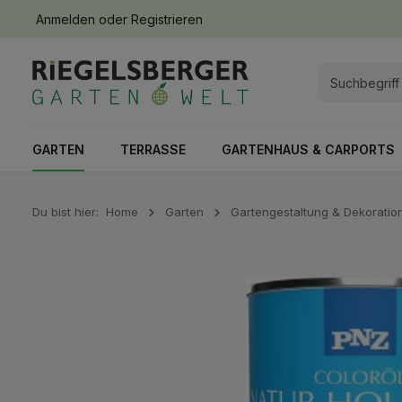
Anmelden
oder
Registrieren
springen
Zur Hauptnavigation springen
GARTEN
TERRASSE
GARTENHAUS & CARPORTS
Du bist hier:
Home
Garten
Gartengestaltung & Dekoratio
Bildergalerie überspringen