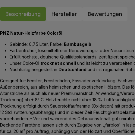
Beschreibung
Hersteller
Bewertungen
PNZ Natur-Holzfarbe Coloröl
Gebinde: 0,75 Liter, Farbe:
Bambusgelb
Farbenfroher, lösemittelfreier Renovierungs- oder Neuanstric
Erfüllt höchste, deutsche Qualitätsstandards, zertifiziert spei
Unser Color-Öl
trocknet schnell
und ist leicht zu verarbeiten 
Nachhaltig hergestellt in
Deutschland
und mit regionalen Rohs
Geeignet für: Fenster, Fensterläden, Fassadenverkleidung, Fachwe
Außenbereich, aus allen heimischen und exotischen Hölzern. Das löse
Altanstriche als auch als neuer Premiumanstrich. Anwendung/Verarbe
Trocknung) ab + 8° C. Holzfeuchte nicht über 18 %. Luftfeuchtigkei
Trocknung erfolgt durch Sauerstoffaufnahme (Oxidation) mit produ
12 Std. (witterungsabhängig) und in dieser Zeit Feuchtigkeitsbela
vorbehandeln. - Vor und während des Gebrauchs Inhalt gut umrühren.
Deckende Farbtöne lassen sich durch Zugabe von ,,farblos' in lasiere
für ca. 20 m² pro Auftrag, abhängig von der Holzart und Oberfläche