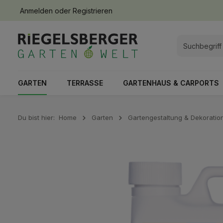
Anmelden
oder
Registrieren
springen
Zur Hauptnavigation springen
GARTEN
TERRASSE
GARTENHAUS & CARPORTS
Du bist hier:
Home
Garten
Gartengestaltung & Dekoratio
Bildergalerie überspringen