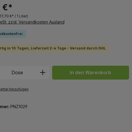
 €*
17,70 €* / 1 Liter)
MwSt. zzgl. Versandkosten Ausland
ndkostenfrei
tig in 10 Tagen, Lieferzeit 2-4 Tage - Versand durch DHL
 Anzahl: Gib den gewünschten Wert ein 
Dose
In den Warenkorb
ttel hinzufügen
mer:
PNZ1029