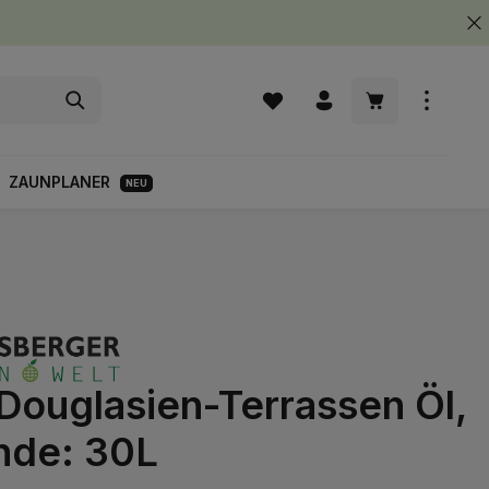
Warenkorb enth
ZAUNPLANER
NEU
Douglasien-Terrassen Öl,
nde: 30L