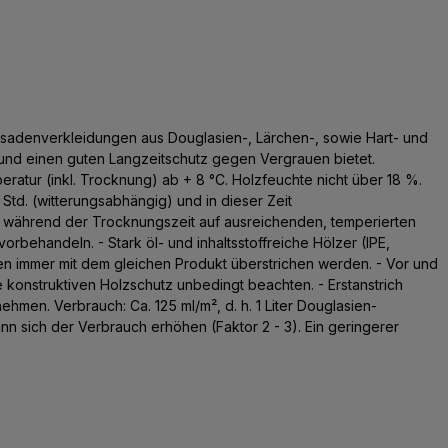
sadenverkleidungen aus Douglasien-, Lärchen-, sowie Hart- und
 und einen guten Langzeitschutz gegen Vergrauen bietet.
ratur (inkl. Trocknung) ab + 8 °C. Holzfeuchte nicht über 18 %.
Std. (witterungsabhängig) und in dieser Zeit
r während der Trocknungszeit auf ausreichenden, temperierten
behandeln. - Stark öl- und inhaltsstoffreiche Hölzer (IPE,
iten immer mit dem gleichen Produkt überstrichen werden. - Vor und
e konstruktiven Holzschutz unbedingt beachten. - Erstanstrich
hmen. Verbrauch: Ca. 125 ml/m², d. h. 1 Liter Douglasien-
nn sich der Verbrauch erhöhen (Faktor 2 - 3). Ein geringerer