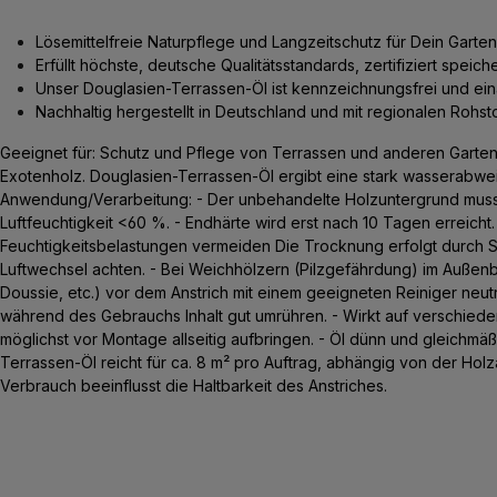
Lösemittelfreie Naturpflege und Langzeitschutz für Dein Garte
Erfüllt höchste, deutsche Qualitätsstandards, zertifiziert spei
Unser Douglasien-Terrassen-Öl ist kennzeichnungsfrei und ei
Nachhaltig hergestellt in Deutschland und mit regionalen Rohsto
Geeignet für: Schutz und Pflege von Terrassen und anderen Gart
Exotenholz. Douglasien-Terrassen-Öl ergibt eine stark wasserabwe
Anwendung/Verarbeitung: - Der unbehandelte Holzuntergrund muss sa
Luftfeuchtigkeit <60 %. - Endhärte wird erst nach 10 Tagen erreicht
Feuchtigkeitsbelastungen vermeiden Die Trocknung erfolgt durch 
Luftwechsel achten. - Bei Weichhölzern (Pilzgefährdung) im Außenbe
Doussie, etc.) vor dem Anstrich mit einem geeigneten Reiniger neut
während des Gebrauchs Inhalt gut umrühren. - Wirkt auf verschieden
möglichst vor Montage allseitig aufbringen. - Öl dünn und gleichmä
Terrassen-Öl reicht für ca. 8 m² pro Auftrag, abhängig von der Holz
Verbrauch beeinflusst die Haltbarkeit des Anstriches.