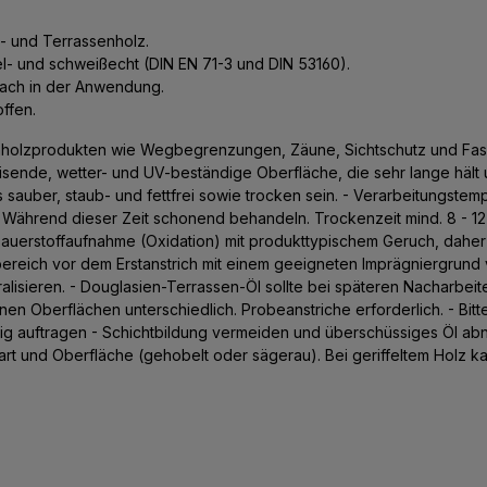
n- und Terrassenholz.
chel- und schweißecht (DIN EN 71-3 und DIN 53160).
nach in der Anwendung.
ffen.
enholzprodukten wie Wegbegrenzungen, Zäune, Sichtschutz und Fas
isende, wetter- und UV-beständige Oberfläche, die sehr lange hält
uber, staub- und fettfrei sowie trocken sein. - Verarbeitungstempe
. Während dieser Zeit schonend behandeln. Trockenzeit mind. 8 - 12 
Sauerstoffaufnahme (Oxidation) mit produkttypischem Geruch, dahe
reich vor dem Erstanstrich mit einem geeigneten Imprägniergrund vor
ralisieren. - Douglasien-Terrassen-Öl sollte bei späteren Nacharbe
en Oberflächen unterschiedlich. Probeanstriche erforderlich. - Bitt
ßig auftragen - Schichtbildung vermeiden und überschüssiges Öl abne
art und Oberfläche (gehobelt oder sägerau). Bei geriffeltem Holz ka