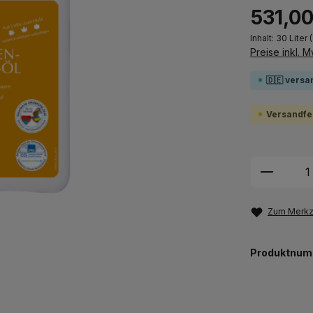
531,00
Inhalt:
30 Liter
(
Preise inkl. 
🇩🇪 versa
Versandfer
Produkt
Zum Merkze
Produktnum