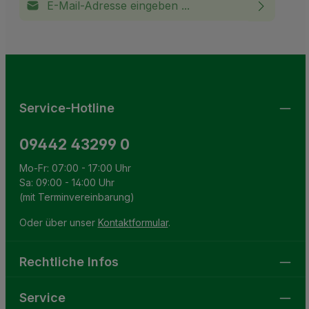
Ich habe die
Datenschutzbestimmungen
zur Kenntnis
This site is protected by reCAPTCHA and the Google
Privacy Policy
and
Terms of Service
apply.
Die mit einem Stern (*) markierten Felder sind
genommen und die
AGB
gelesen und bin mit ihnen
Pflichtfelder.
einverstanden.
Service-Hotline
09442 43299 0
Mo-Fr: 07:00 - 17:00 Uhr
Sa: 09:00 - 14:00 Uhr
(mit Terminvereinbarung)
Oder über unser
Kontaktformular
.
Rechtliche Infos
Service