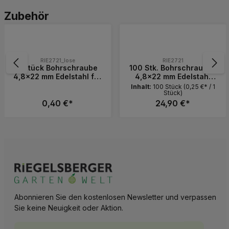
Produktgalerie überspringen
Zubehör
RIE2721_lose
RIE2721
1 Stück Bohrschraube
100 Stk. Bohrschrauben
4,8x22 mm Edelstahl für
4,8x22 mm Edelstahl
Balkenlager & ALU-
Linsenkopf
Inhalt:
100 Stück
(0,25 €* / 1
Stück)
Zubehör
0,40 €*
24,90 €*
 die Schaltflächen, um die Anzahl zu erh
Wert ein oder benutze die Schaltflächen, 
Gib den gewünschten Wert ein oder benutz
Produkt Anzahl: Gib den gewünschten 
Produkt Anzahl: 
Pack
Abonnieren Sie den kostenlosen Newsletter und verpassen
Sie keine Neuigkeit oder Aktion.
E-Mail-Adresse*