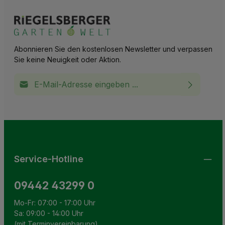
Abonnieren Sie den kostenlosen Newsletter und verpassen
Sie keine Neuigkeit oder Aktion.
E-Mail-Adresse*
Ich habe die
Datenschutzbestimmungen
zur Kenntnis
This site is protected by reCAPTCHA and the Google
Privacy Policy
and
Terms of Service
apply.
Die mit einem Stern (*) markierten Felder sind
genommen und die
AGB
gelesen und bin mit ihnen
Pflichtfelder.
einverstanden.
Service-Hotline
09442 43299 0
Mo-Fr: 07:00 - 17:00 Uhr
Sa: 09:00 - 14:00 Uhr
(mit Terminvereinbarung)