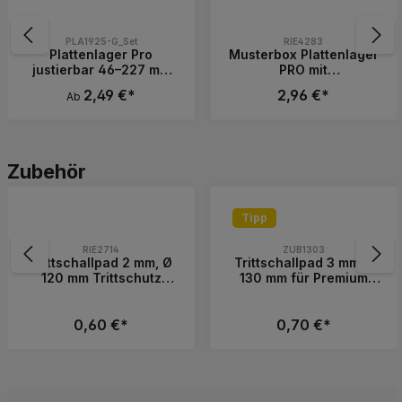
PLA1925-G_Set
RIE4283
Plattenlager Pro
Musterbox Plattenlager
justierbar 46–227 mm
PRO mit
mit Gefälleausgleich bis
Gefälleausgleich mit
2,49 €*
2,96 €*
Ab
7 %
Zubehör
 die Schaltflächen, um die Anzahl zu erh
Produkt Anzahl: 
Produktgalerie überspringen
Zubehör
Tipp
RIE2714
ZUB1303
Trittschallpad 2 mm, Ø
Trittschallpad 3 mm Ø
120 mm Trittschutz
130 mm für Premium
Auflage Pad für
Plattenlager MADE IN
Plattenlager Pro
GERMANY
0,60 €*
0,70 €*
Wert ein oder benutze die Schaltflächen, 
Gib den gewünschten Wert ein oder benutz
Produkt Anzahl: Gib den gewünschten 
Produkt Anzahl: 
Stück
Stück