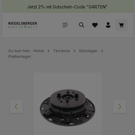
Jetzt 2% mit Gutschein-Code "GARTEN"
halt springen
Waren
Du bist hier:
Home
Terrasse
Stelzlager
Plattenlager
Bildergalerie überspringen