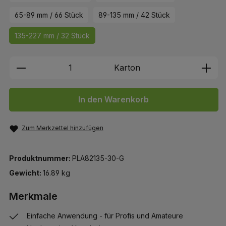
65-89 mm / 66 Stück
89-135 mm / 42 Stück
135-227 mm / 32 Stück
Produkt Anzahl: Gib den gewünschten We
Karton
In den Warenkorb
Zum Merkzettel hinzufügen
Produktnummer:
PLA82135-30-G
Gewicht:
16.89 kg
Merkmale
Einfache Anwendung - für Profis und Amateure