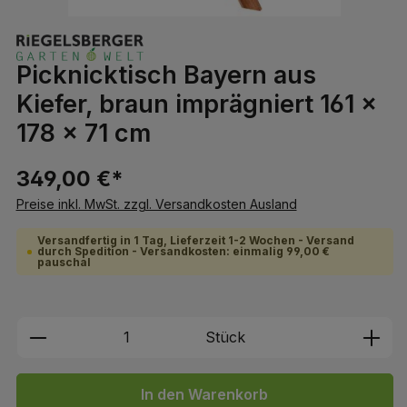
Picknicktisch Bayern aus
Kiefer, braun imprägniert 161 x
178 x 71 cm
349,00 €*
Preise inkl. MwSt. zzgl. Versandkosten Ausland
Versandfertig in 1 Tag, Lieferzeit 1-2 Wochen - Versand
durch Spedition - Versandkosten: einmalig 99,00 €
pauschal
Produkt Anzahl: Gib den gewünschten We
Stück
In den Warenkorb