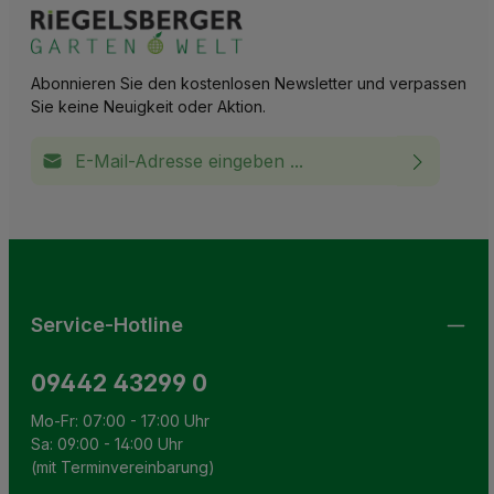
Abonnieren Sie den kostenlosen Newsletter und verpassen
Sie keine Neuigkeit oder Aktion.
E-Mail-Adresse*
Ich habe die
Datenschutzbestimmungen
zur Kenntnis
This site is protected by reCAPTCHA and the Google
Privacy Policy
and
Terms of Service
apply.
Die mit einem Stern (*) markierten Felder sind
genommen und die
AGB
gelesen und bin mit ihnen
Pflichtfelder.
einverstanden.
Service-Hotline
09442 43299 0
Mo-Fr: 07:00 - 17:00 Uhr
Sa: 09:00 - 14:00 Uhr
(mit Terminvereinbarung)