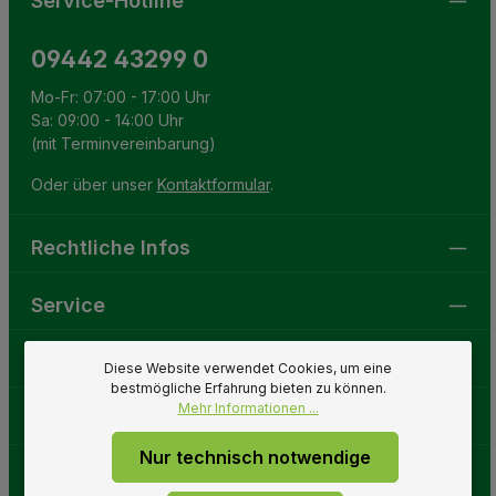
Service-Hotline
09442 43299 0
Mo-Fr: 07:00 - 17:00 Uhr
Sa: 09:00 - 14:00 Uhr
(mit Terminvereinbarung)
Oder über unser
Kontaktformular
.
Rechtliche Infos
Service
Gartenwelt
Diese Website verwendet Cookies, um eine
bestmögliche Erfahrung bieten zu können.
Mehr Informationen ...
Folge uns
Nur technisch notwendige