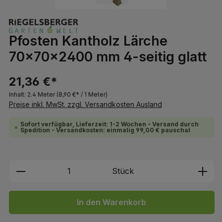
Pfosten Kantholz Lärche
70x70x2400 mm 4-seitig glatt
21,36 €*
Inhalt:
2.4 Meter
(8,90 €* / 1 Meter)
Preise inkl. MwSt. zzgl. Versandkosten Ausland
Sofort verfügbar, Lieferzeit: 1-2 Wochen - Versand durch
Spedition - Versandkosten: einmalig 99,00 € pauschal
Produkt Anzahl: Gib den gewünschten We
Stück
In den Warenkorb