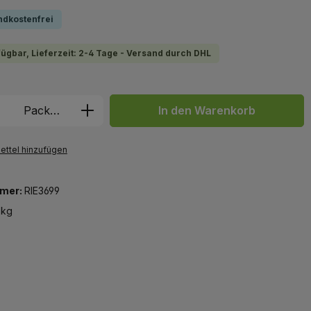
ndkostenfrei
fügbar, Lieferzeit: 2-4 Tage - Versand durch DHL
 Anzahl: Gib den gewünschten Wert ein 
Packung
In den Warenkorb
ttel hinzufügen
mer:
RIE3699
 kg