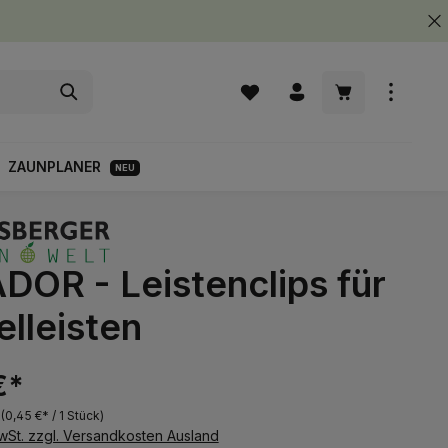
Warenkorb enth
ZAUNPLANER
NEU
DOR - Leistenclips für
lleisten
€*
k
(0,45 €* / 1 Stück)
MwSt. zzgl. Versandkosten Ausland