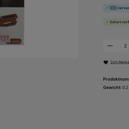
🇩🇪 versa
Sofort ver
Produkt
Zum Merkze
Produktnum
Gewicht:
0.2