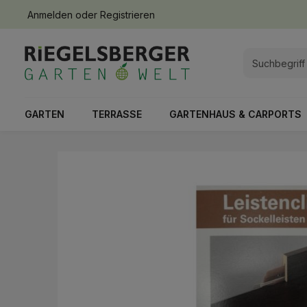
Anmelden
oder
Registrieren
springen
Zur Hauptnavigation springen
GARTEN
TERRASSE
GARTENHAUS & CARPORTS
Bildergalerie überspringen