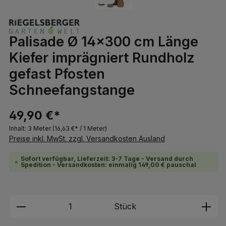
Palisade Ø 14x300 cm Länge
Kiefer imprägniert Rundholz
gefast Pfosten
Schneefangstange
49,90 €*
Inhalt:
3 Meter
(16,63 €* / 1 Meter)
Preise inkl. MwSt. zzgl. Versandkosten Ausland
Sofort verfügbar, Lieferzeit: 3-7 Tage - Versand durch
Spedition - Versandkosten: einmalig 149,00 € pauschal
Produkt Anzahl: Gib den gewünschten We
Stück