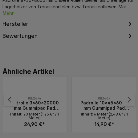
Padrolle 8x30x8000 mm Unsere Rollen dienen als Unterlage für
Lagerhölzer von Terrassendielen bzw. Terrassenfliesen. Mat…
Mehr
Hersteller
Bewertungen
Produktgalerie überspringen
Ähnliche Artikel
RIE2674
RIE1667
Padrolle 3x60x20000
Padrolle 10x45x6000
mm Gummipad Pad
mm Gummipad Pad
Terrassenpad
Terrassenpad
Inhalt:
20 Meter
(1,25 €* / 1
Inhalt:
6 Meter
(2,48 €* / 1
Meter)
Meter)
Gummigranulat
Gummigranulat
Gummiunterlage Isopad
24,90 €*
Gummiunterlage Isopad
14,90 €*