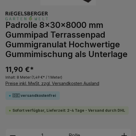
Padrolle 8x30x8000 mm
Gummipad Terrassenpad
Gummigranulat Hochwertige
Gummimischung als Unterlage
11,90 €*
Inhalt:
8 Meter
(1,49 €* / 1 Meter)
Preise inkl. MwSt. zzgl. Versandkosten Ausland
🇩🇪 versandkostenfrei
Sofort verfügbar, Lieferzeit: 2-4 Tage - Versand durch DHL
Produkt Anzahl: Gib den gewünschten We
Rolle